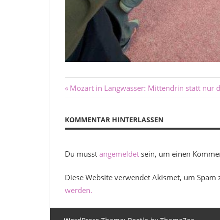
Beitragsnavigation
Vorheriger
Mozart in Langwasser: Mittendrin statt nur 
Beitrag:
KOMMENTAR HINTERLASSEN
Du musst
angemeldet
sein, um einen Kommen
Diese Website verwendet Akismet, um Spam 
werden.