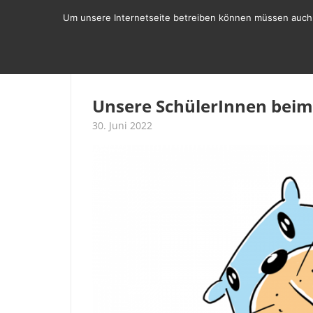
Zum
Um unsere Internetseite betreiben können müssen auch w
Inhalt
springen
SCHULLEBEN
ÜBER UNS
BER
Unsere SchülerInnen beim
30. Juni 2022
T. Vogt
Beitrag