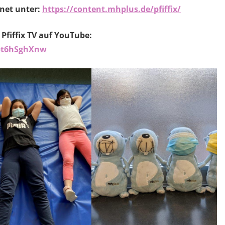
rnet unter:
https://content.mhplus.de/pfiffix/
Pfiffix TV auf YouTube:
pt6hSghXnw