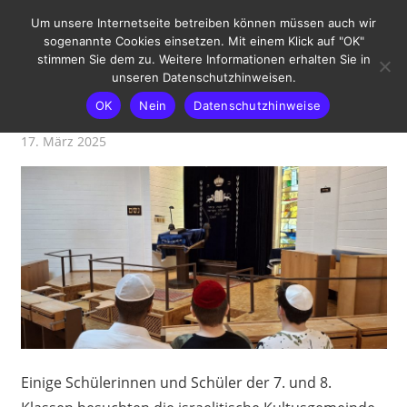
Zum
Um unsere Internetseite betreiben können müssen auch wir
Inhalt
sogenannte Cookies einsetzen. Mit einem Klick auf "OK"
springen
stimmen Sie dem zu. Weitere Informationen erhalten Sie in
MENÜ
unseren Datenschutzhinweisen.
OK
Nein
Datenschutzhinweise
Besuch in der Synagoge
17. März 2025
T. Vogt
Beitrag
Einige Schülerinnen und Schüler der 7. und 8.