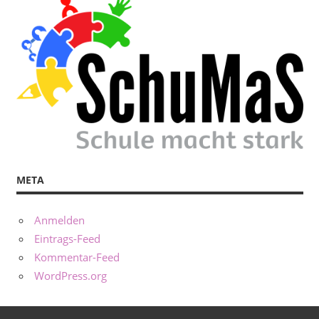
META
Anmelden
Eintrags-Feed
Kommentar-Feed
WordPress.org