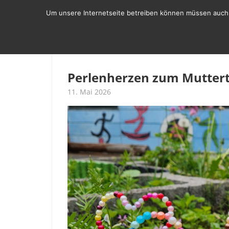
Zum
Um unsere Internetseite betreiben können müssen auch w
Inhalt
springen
SCHULLEBEN
ÜBER UNS
BER
Perlenherzen zum Mutter
11. Mai 2026
Henning Beyer
Förderstufe II
,
Glogauer Str.
,
Mutte