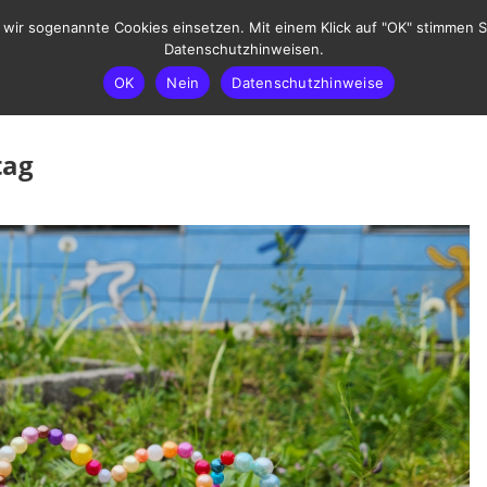
ir sogenannte Cookies einsetzen. Mit einem Klick auf "OK" stimmen Si
Datenschutzhinweisen.
OK
Nein
Datenschutzhinweise
ATUNG
UNSER LEITBILD
SPRECHSTUNDEN
tag
rtag